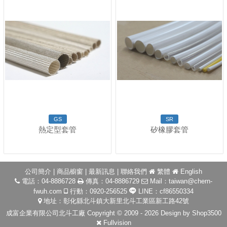
GS
SR
熱定型套管
矽橡膠套管
公司簡介
|
商品櫥窗
|
最新訊息
|
聯絡我們
繁體
English
電話：04-8886728
傳真：04-8886729
Mail：
taiwan@chern-
fwuh.com
行動：0920-256525
LINE：cf86550334
地址：彰化縣北斗鎮大新里北斗工業區新工路42號
成富企業有限公司北斗工廠 Copyright © 2009 - 2026 Design by
Shop3500
Fullvision